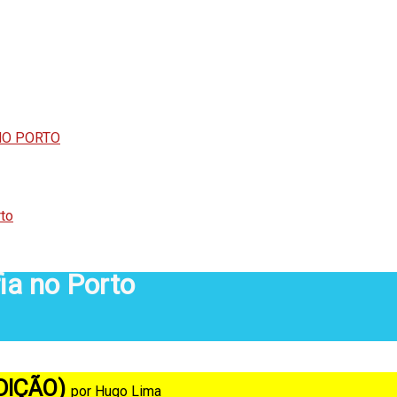
NO PORTO
to
ia no Porto
DIÇÃO)
por Hugo Lima