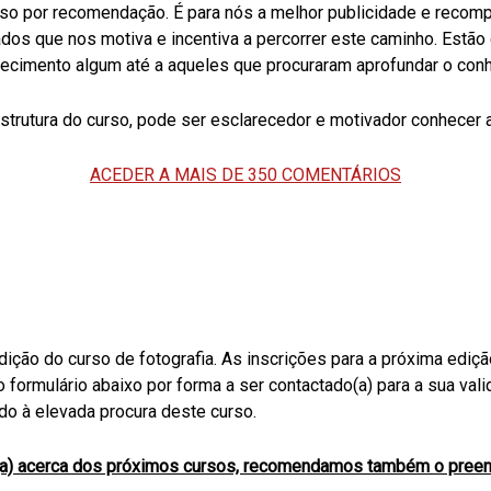
so por recomendação. É para nós a melhor publicidade e recomp
ados que nos motiva e incentiva a percorrer este caminho. Estã
cimento algum até a aqueles que procuraram aprofundar o conh
strutura do curso, pode ser esclarecedor e motivador conhecer a
ACEDER A MAIS DE 350 COMENTÁRIOS
ção do curso de fotografia. As inscrições para a próxima edição
no formulário abaixo por forma a ser contactado(a) para a sua 
ido à elevada procura deste curso.
(a) acerca dos próximos cursos, recomendamos também o preenc