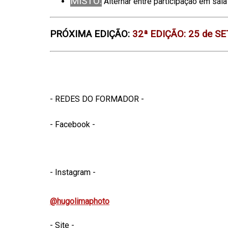
MISTO:
Alternar entre participação em sala 
PRÓXIMA EDIÇÃO:
32ª EDIÇÃO: 25 de 
- REDES DO FORMADOR -
- Facebook -
- Instagram -
@hugolimaphoto
- Site -